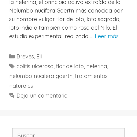
la neferina, el principio activo extraído de la
Nelumbo nucifera Gaertn más conocida por
su nombre vulgar flor de loto, loto sagrado,
loto indio o también como rosa del Nilo. El
estudio experimental, realizado …
Leer más
Categorías
Breves
,
EII
Etiquetas
colitis ulcerosa
,
flor de loto
,
neferina
,
nelumbo nucifera gaerth
,
tratamientos
naturales
Deja un comentario
Buscar: