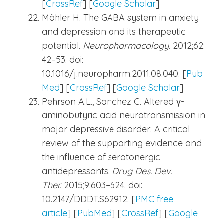
[
CrossRef
] [
Google Scholar
]
Möhler H. The GABA system in anxiety
and depression and its therapeutic
potential.
Neuropharmacology.
2012;62:
42–53. doi:
10.1016/j.neuropharm.2011.08.040. [
Pub
Med
] [
CrossRef
] [
Google Scholar
]
Pehrson A.L., Sanchez C. Altered γ-
aminobutyric acid neurotransmission in
major depressive disorder: A critical
review of the supporting evidence and
the influence of serotonergic
antidepressants.
Drug Des. Dev.
Ther.
2015;9:603–624. doi:
10.2147/DDDT.S62912. [
PMC free
article
] [
PubMed
] [
CrossRef
] [
Google