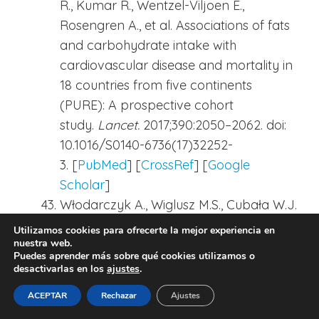
R., Kumar R., Wentzel-Viljoen E.,
Rosengren A., et al. Associations of fats
and carbohydrate intake with
cardiovascular disease and mortality in
18 countries from five continents
(PURE): A prospective cohort
study.
Lancet.
2017;390:2050–2062. doi:
10.1016/S0140-6736(17)32252-
3. [
PubMed
] [
CrossRef
] [
Google
Scholar
]
Włodarczyk A., Wiglusz M.S., Cubała W.J.
Ketogenic diet for schizophrenia:
Utilizamos cookies para ofrecerte la mejor experiencia en
nuestra web.
Nutritional approach to antipsychotic
Puedes aprender más sobre qué cookies utilizamos o
treatment.
Med.
desactivarlas en los
ajustes
.
Hypotheses.
2018;118:74–77. doi:
ACEPTAR
Rechazar
Ajustes
10.1016/j.mehy.2018.06.022. [
PubMed
]