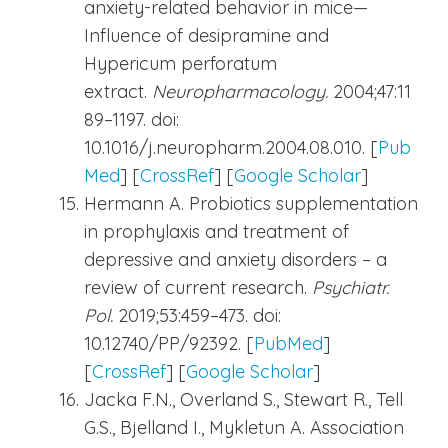
anxiety-related behavior in mice—
Influence of desipramine and
Hypericum perforatum
extract.
Neuropharmacology.
2004;47:11
89–1197. doi:
10.1016/j.neuropharm.2004.08.010. [
Pub
Med
] [
CrossRef
] [
Google Scholar
]
Hermann A. Probiotics supplementation
in prophylaxis and treatment of
depressive and anxiety disorders – a
review of current research.
Psychiatr.
Pol.
2019;53:459–473. doi:
10.12740/PP/92392. [
PubMed
]
[
CrossRef
] [
Google Scholar
]
Jacka F.N., Overland S., Stewart R., Tell
G.S., Bjelland I., Mykletun A. Association