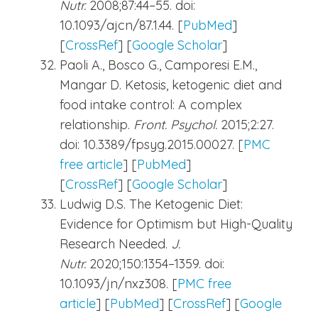
Nutr.
2008;87:44–55. doi:
10.1093/ajcn/87.1.44. [
PubMed
]
[
CrossRef
] [
Google Scholar
]
Paoli A., Bosco G., Camporesi E.M.,
Mangar D. Ketosis, ketogenic diet and
food intake control: A complex
relationship.
Front. Psychol.
2015;2:27.
doi: 10.3389/fpsyg.2015.00027. [
PMC
free article
] [
PubMed
]
[
CrossRef
] [
Google Scholar
]
Ludwig D.S. The Ketogenic Diet:
Evidence for Optimism but High-Quality
Research Needed.
J.
Nutr.
2020;150:1354–1359. doi:
10.1093/jn/nxz308. [
PMC free
article
] [
PubMed
] [
CrossRef
] [
Google