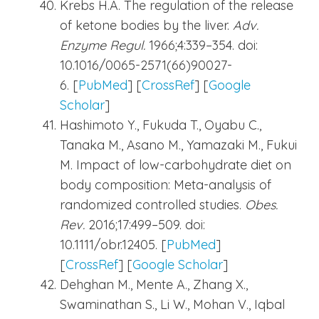
Krebs H.A. The regulation of the release
of ketone bodies by the liver.
Adv.
Enzyme Regul.
1966;4:339–354. doi:
10.1016/0065-2571(66)90027-
6. [
PubMed
] [
CrossRef
] [
Google
Scholar
]
Hashimoto Y., Fukuda T., Oyabu C.,
Tanaka M., Asano M., Yamazaki M., Fukui
M. Impact of low-carbohydrate diet on
body composition: Meta-analysis of
randomized controlled studies.
Obes.
Rev.
2016;17:499–509. doi:
10.1111/obr.12405. [
PubMed
]
[
CrossRef
] [
Google Scholar
]
Dehghan M., Mente A., Zhang X.,
Swaminathan S., Li W., Mohan V., Iqbal