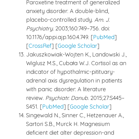
Paroxetine treatment of generalized
anxiety disorder: A double-blind,
placebo-controlled study.
Am. J.
Psychiatry.
2003;160:749–756. doi:
10.1176/appi.ajp.160.4.749. [
PubMed
]
[
CrossRef
] [
Google Scholar
]
Jakuszkowiak-Wojten K., Landowski J.,
Wiglusz M.S., Cubała W.J. Cortisol as an
indicator of hypothalmic-pitituary-
adrenal axis dysregulation in patients
with panic disorder: A literature
review.
Psychiatr. Danub.
2015;27:S445–
S451. [
PubMed
] [
Google Scholar
]
Singewald N., Sinner C., Hetzenauer A.,
Sartori S.B., Murck H. Magnesium
deficient diet alter depression-and