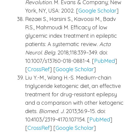
Revolution.
M. Evans & Company; New
York, NY, USA: 2002. [
Google Scholar
]
Rezaei S., Harsini S., Kavoosi M., Badv
R.S., Mahmoudi M. Efficacy of low
glycemic index treatment in epileptic
patients: A systematic review.
Acta
Neurol. Belg.
2018;118:339–349. doi:
10.1007/s13760-018-0881-4. [
PubMed
]
[
CrossRef
] [
Google Scholar
]
Liu Y.-M., Wang H.-S. Medium-chain
triglyceride ketogenic diet, an effective
treatment for drug-resistant epilepsy
and a comparison with other ketogenic
diets.
Biomed. J.
2013;36:9–15. doi:
10.4103/2319-4170.107154. [
PubMed
]
[
CrossRef
] [
Google Scholar
]