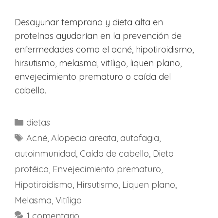
Desayunar temprano y dieta alta en
proteínas ayudarían en la prevención de
enfermedades como el acné, hipotiroidismo,
hirsutismo, melasma, vitíligo, liquen plano,
envejecimiento prematuro o caída del
cabello.
Categorías
dietas
Etiquetas
Acné
,
Alopecia areata
,
autofagia
,
autoinmunidad
,
Caída de cabello
,
Dieta
protéica
,
Envejecimiento prematuro
,
Hipotiroidismo
,
Hirsutismo
,
Liquen plano
,
Melasma
,
Vitíligo
1 comentario