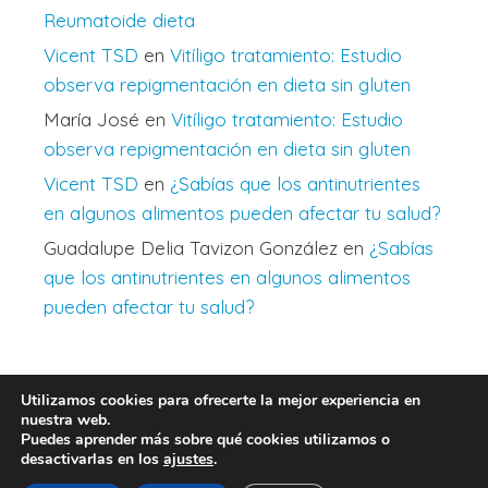
Reumatoide dieta
Vicent TSD
en
Vitíligo tratamiento: Estudio
observa repigmentación en dieta sin gluten
María José
en
Vitíligo tratamiento: Estudio
observa repigmentación en dieta sin gluten
Vicent TSD
en
¿Sabías que los antinutrientes
en algunos alimentos pueden afectar tu salud?
Guadalupe Delia Tavizon González
en
¿Sabías
que los antinutrientes en algunos alimentos
pueden afectar tu salud?
Utilizamos cookies para ofrecerte la mejor experiencia en
nuestra web.
Autor
|
Aviso legal
|
Política de privacidad
|
Política de
Puedes aprender más sobre qué cookies utilizamos o
cookies
desactivarlas en los
ajustes
.