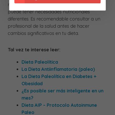
recomendaciones generales y cada persona
puede tener necesidades nutricionales
diferentes. Es recomendable consultar a un
profesional de la salud antes de hacer
cambios significativos en tu dieta.
Tal vez te interese leer:
Dieta Paleolítica
La Dieta Antiinflamatoria (paleo)
La Dieta Paleolítica en Diabetes +
Obesidad
¿Es posible ser más inteligente en un
mes?
Dieta AIP – Protocolo Autoinmune
Paleo