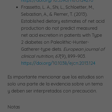
https://doi.org/10.3390/nu13124270
Frassetto, L. A., Shi, L., Schloetter, M.,
Sebastian, A., & Remer, T. (2013).
Established dietary estimates of net acid
production do not predict measured
net acid excretion in patients with Type
2 diabetes on Paleolithic-Hunter-
Gatherer-type diets.
European journal of
clinical nutrition
,
67
(9), 899–903.
https://doi.org/10.1038/ejcn.2013.124
Es importante mencionar que los estudios son
solo una parte de la evidencia sobre un tema
y deben ser interpretados con precaución.
Notas