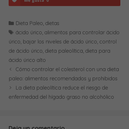
Me gusta
0
Categorías
Dieta Paleo
,
dietas
Etiquetas
ácido úrico
,
alimentos para controlar ácido
úrico
,
bajar los niveles de ácido úrico
,
control
de ácido úrico
,
dieta paleolítica
,
dieta para
ácido úrico alto
Cómo controlar el colesterol con una dieta
paleo: alimentos recomendados y prohibidos
La dieta paleolítica reduce el riesgo de
enfermedad del hígado graso no alcohólico
Deja un comentario