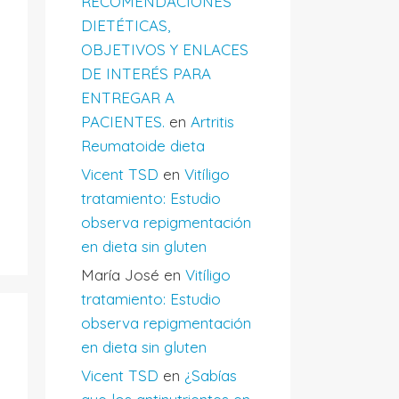
RECOMENDACIONES
DIETÉTICAS,
OBJETIVOS Y ENLACES
DE INTERÉS PARA
ENTREGAR A
PACIENTES.
en
Artritis
Reumatoide dieta
Vicent TSD
en
Vitíligo
tratamiento: Estudio
observa repigmentación
en dieta sin gluten
María José
en
Vitíligo
tratamiento: Estudio
observa repigmentación
en dieta sin gluten
Vicent TSD
en
¿Sabías